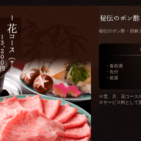
秘伝のポン酢・胡麻
・食前酒
・先付
・前菜
※雪、月、花コース
※サービス料として