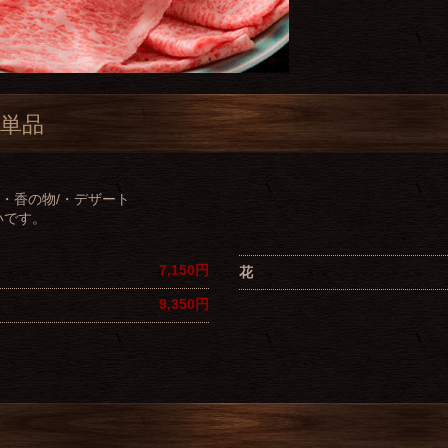
単品
/・香の物/・デザート
いです。
7,150円
花
9,350円